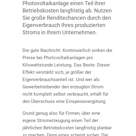
Übersicht
Kundenstimmen
Photovoltaikanlage einen Teil ihrer
Betriebskosten langfristig ab. Nutzen
Sie große Renditechancen durch den
Auf dem Hausdach
Blog
Eigenverbrauch Ihres produzierten
Stroms in Ihrem Unternehmen.
Für Gewerbe
Kontakt
Die gute Nachricht: Kontinuierlich sinken die
Als Option für Kapitalanleger
Sonderkündigungsrecht
Preise bei Photovoltaikanlagen pro
Kilowattstunde Leistung. Das Beste: Dieser
Effekt verstärkt sich, je größer der
Solarenergie speichern
Ratgeber
Eigenverbrauchsanteil ist. Und wer als
Gewerbetreibender den erzeugten Strom
Solarversicherung
AGB
nicht komplett selbst verbraucht, erhält für
den Überschuss eine Einspeisevergütung
Solaranlage Einspeisevergütung
Datenschutz
Grund genug also für Firmen, über eine
eigene Stromerzeugung einen Teil der
jährlichen Betriebskosten langfristig planbar
Referenzanlagen
Disclaimer
zu machen. Denn eines scheint sicher: Die