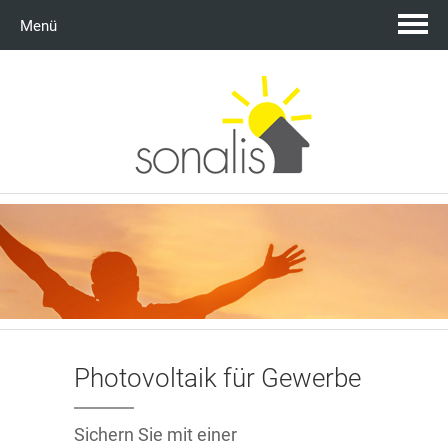
Menü
Telefonischer Kontakt
Jetzt anrufen
Startseite
Unternehmen
Über uns
Service
Team
News & Aktionen
Photovoltaik für Gewerbe
Geprüfte Qualität
Photovoltaik
Sichern Sie mit einer