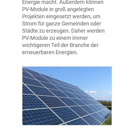
Energie macht. Außerdem können
PV-Module in groß angelegten
Datenblatt Glas/Glas Full Black
Impressum
Projekten eingesetzt werden, um
Strom für ganze Gemeinden oder
Solaranlage Kaiserslautern
Städte zu erzeugen. Daher werden
PV-Module zu einem immer
wichtigeren Teil der Branche der
Solaranlage Neunkirchen
erneuerbaren Energien.