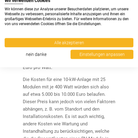
Wir verwenden Cookies
Die Kosten für ein PV-Modul hängen von der
Größe, dem Typ und dem Wirkungsgrad ab. In
Wir können diese zur Analyse unserer Besucherdaten platzieren, um unsere
Webseite zu verbessern, personalisierte Inhalte anzuzeigen und Ihnen ein
der Regel sind größere Module teurer als
großartiges Webseiten-Erlebnis zu bieten. Für weitere Informationen zu den
kleinere, und Modelle mit höherem
von uns verwendeten Cookies öffnen Sie die Einstellungen.
Wirkungsgrad kosten tendenziell mehr. Der
Preis variiert auch je nach Hersteller und je
Alle akzeptieren
nachdem, ob Sie in großen Mengen kaufen
oder nicht. Im Allgemeinen liegen die Preise
nein danke
Einstellungen anpassen
für PV-Module im Bereich von 0,40 bis 0,80
Euro pro Watt.
Die Kosten für eine 10-kW-Anlage mit 25
Modulen mit je 400 Watt würden sich also
auf etwa 5.000 bis 10.000 Euro belaufen.
Dieser Preis kann jedoch von vielen Faktoren
abhängen, z. B. vom Standort und den
Installationskosten. Es ist auch wichtig,
andere Kosten wie Wartung und
Instandhaltung zu berücksichtigen, welche