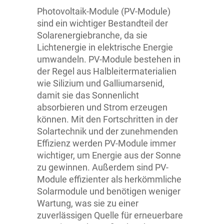
Übersicht
Kundenstimmen
Photovoltaik-Module (PV-Module)
sind ein wichtiger Bestandteil der
Auf dem Hausdach
Blog
Solarenergiebranche, da sie
Lichtenergie in elektrische Energie
umwandeln. PV-Module bestehen in
Für Gewerbe
Kontakt
der Regel aus Halbleitermaterialien
wie Silizium und Galliumarsenid,
Als Option für Kapitalanleger
Sonderkündigungsrecht
damit sie das Sonnenlicht
absorbieren und Strom erzeugen
können. Mit den Fortschritten in der
Solarenergie speichern
Ratgeber
Solartechnik und der zunehmenden
Effizienz werden PV-Module immer
Solarversicherung
AGB
wichtiger, um Energie aus der Sonne
zu gewinnen. Außerdem sind PV-
Module effizienter als herkömmliche
Solaranlage Einspeisevergütung
Datenschutz
Solarmodule und benötigen weniger
Wartung, was sie zu einer
Referenzanlagen
Disclaimer
zuverlässigen Quelle für erneuerbare